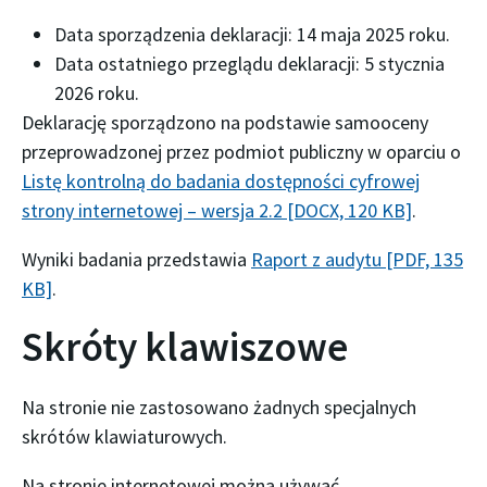
Data sporządzenia deklaracji:
14 maja 2025 roku
.
Data ostatniego przeglądu deklaracji:
5 stycznia
2026 roku
.
Deklarację sporządzono na podstawie samooceny
przeprowadzonej przez podmiot publiczny w oparciu o
Listę kontrolną do badania dostępności cyfrowej
strony internetowej – wersja 2.2 [DOCX, 120 KB]
.
Wyniki badania przedstawia
Raport z audytu [PDF, 135
KB]
.
Skróty klawiszowe
Na stronie nie zastosowano żadnych specjalnych
skrótów klawiaturowych.
Na stronie internetowej można używać